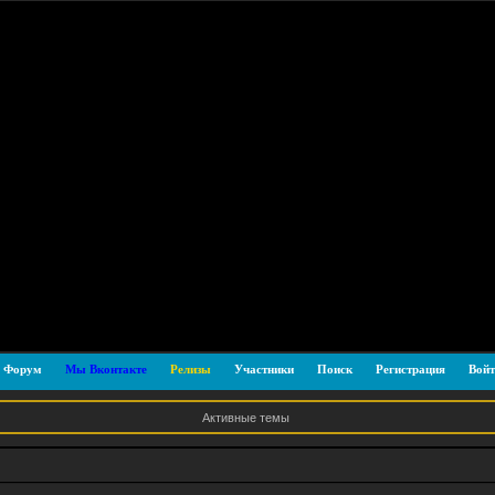
Форум
Мы Вконтакте
Релизы
Участники
Поиск
Регистрация
Войт
Активные темы