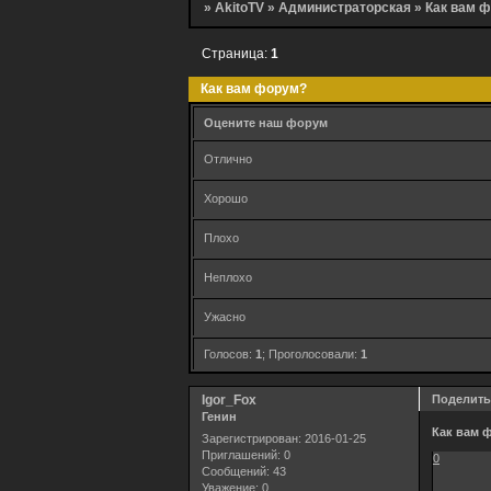
»
AkitoTV
»
Администраторская
»
Как вам 
Страница:
1
Как вам форум?
Оцените наш форум
Отлично
Хорошо
Плохо
Неплохо
Ужасно
Голосов:
1
;
Проголосовали:
1
Igor_Fox
Поделить
Генин
Как вам 
Зарегистрирован
: 2016-01-25
Приглашений:
0
0
Сообщений:
43
Уважение:
0