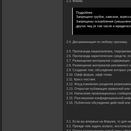
2.3. Флейм.
Подробнее
Запрещено грубое, хамское, агресс
Запрещены оскорбления (умышленное
других лиц (в том числе и юридичес
2.4. Дискриминация по любому признаку.
2.5. Пропаганда национализма, терроризм
2.6. Пропаганда наркотических средств, п
2.7. Размещение материалов содержащих 
2.8. Размещение материалов рекламного х
2.9. Создание тем, обсуждение которых уж
2.10. Офф-форум, офф-топик.
2.11. Кросс-постинг.
2.12. Флуд,помимомо разделов разрешаю
2.13. Открытая публикация приватной или
2.14. Написание провокационных сообщен
2.15. Разглашение конфиденциальной инф
2.16. Публичное обсуждение действий или
3.1. Если вы впервые на Форуме, то для на
3.2. Прежде чем задать вопрос, воспользу
3.3. Перед размещением новой темы убеди