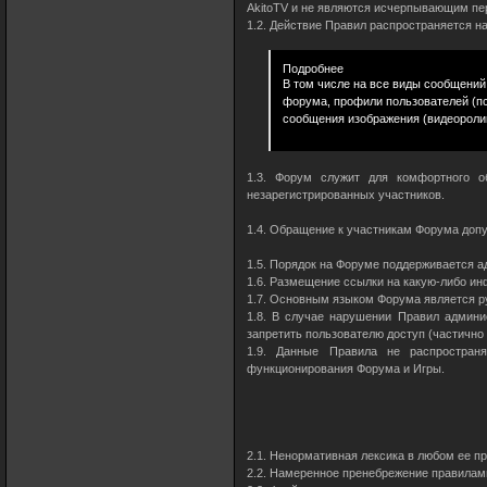
AkitoTV и не являются исчерпывающим пер
1.2. Действие Правил распространяется на
Подробнее
В том числе на все виды сообщений
форума, профили пользователей (пс
сообщения изображения (видеоролик
1.3. Форум служит для комфортного о
незарегистрированных участников.
1.4. Обращение к участникам Форума допу
1.5. Порядок на Форуме поддерживается 
1.6. Размещение ссылки на какую-либо ин
1.7. Основным языком Форума является р
1.8. В случае нарушении Правил админис
запретить пользователю доступ (частично
1.9. Данные Правила не распростран
функционирования Форума и Игры.
2.1. Ненормативная лексика в любом ее п
2.2. Намеренное пренебрежение правилами