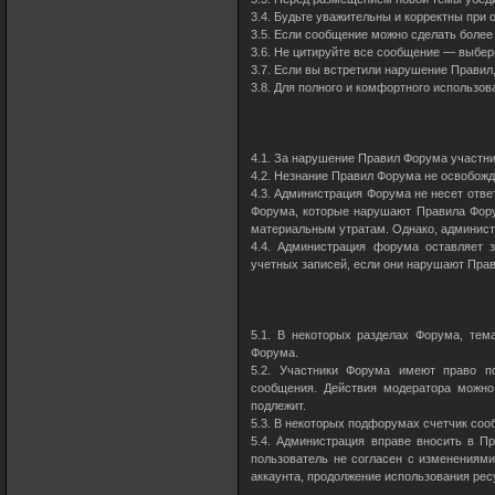
3.4. Будьте уважительны и корректны при 
3.5. Если сообщение можно сделать более 
3.6. Не цитируйте все сообщение — выбери
3.7. Если вы встретили нарушение Правил,
3.8. Для полного и комфортного использо
4.1. За нарушение Правил Форума участни
4.2. Незнание Правил Форума не освобожд
4.3. Администрация Форума не несет отв
Форума, которые нарушают Правила Фору
материальным утратам. Однако, админист
4.4. Администрация форума оставляет з
учетных записей, если они нарушают Пра
5.1. В некоторых разделах Форума, тем
Форума.
5.2. Участники Форума имеют право п
сообщения. Действия модератора можно
подлежит.
5.3. В некоторых подфорумах счетчик соо
5.4. Администрация вправе вносить в П
пользователь не согласен с изменениями
аккаунта, продолжение использования рес