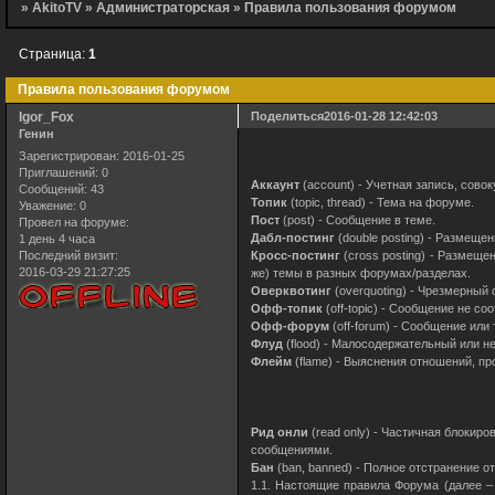
»
AkitoTV
»
Администраторская
»
Правила пользования форумом
Страница:
1
Правила пользования форумом
Igor_Fox
Поделиться
2016-01-28 12:42:03
Генин
Зарегистрирован
: 2016-01-25
Приглашений:
0
Аккаунт
(account) - Учетная запись, сово
Сообщений:
43
Топик
(topic, thread) - Тема на форуме.
Уважение:
0
Пост
(post) - Сообщение в теме.
Провел на форуме:
Дабл-постинг
(double posting) - Размеще
1 день 4 часа
Последний визит:
Кросс-постинг
(cross posting) - Размеще
2016-03-29 21:27:25
же) темы в разных форумах/разделах.
Оверквотинг
(overquoting) - Чрезмерный
Офф-топик
(off-topic) - Сообщение не со
Офф-форум
(off-forum) - Сообщение или
Флуд
(flood) - Малосодержательный или н
Флейм
(flame) - Выяснения отношений, про
Рид онли
(read only) - Частичная блокир
сообщениями.
Бан
(ban, banned) - Полное отстранение о
1.1. Настоящие правила Форума (далее –